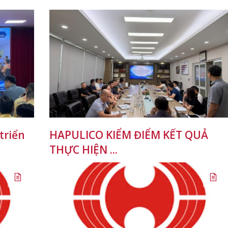
triển
HAPULICO KIỂM ĐIỂM KẾT QUẢ
THỰC HIỆN ...