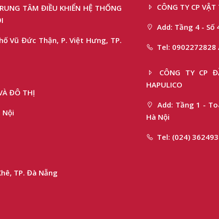
CÔNG TY CP VẬT 
 TRUNG TÂM ĐIỀU KHIỂN HỆ THỐNG
I
Add: Tầng 4 - Số 
hố Vũ Đức Thận, P. Việt Hưng, TP.
Tel: 0902272828 
CÔNG TY CP ĐẦ
HAPULICO
VÀ ĐÔ THỊ
Add: Tầng 1 - Toà
 Nội
Hà Nội
Tel: (024) 36249
Khê, TP. Đà Nẵng