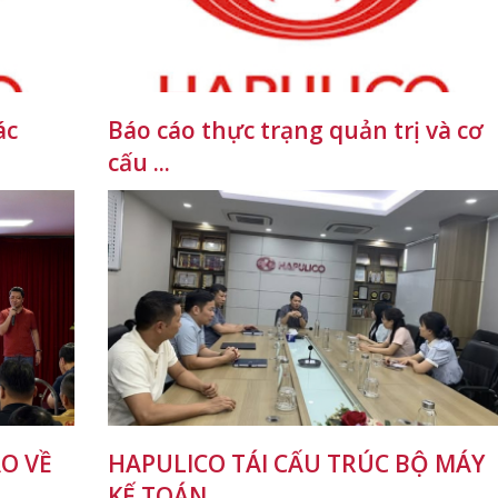
ác
Báo cáo thực trạng quản trị và cơ
cấu ...
O VỀ
HAPULICO TÁI CẤU TRÚC BỘ MÁY
KẾ TOÁN