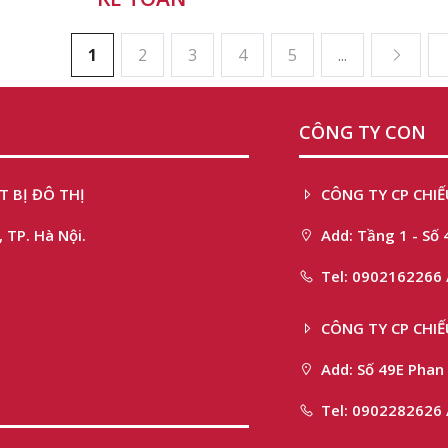
1
2
3
4
5
...
CÔNG TY CON
T BỊ ĐÔ THỊ
CÔNG TY CP CHIẾ
 TP. Hà Nội.
Add: Tầng 1 - Số 
Tel: 0902162266 
CÔNG TY CP CHI
Add: Số 49E Phan 
Tel: 0902282626 