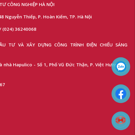
TƯ CÔNG NGHIỆP HÀ NỘI
48 Nguyễn Thiếp, P. Hoàn Kiếm, TP. Hà Nội
/ (024) 36240068
U TƯ VÀ XÂY DỰNG CÔNG TRÌNH ĐIỆN CHIẾU SÁNG
 nhà Hapulico - Số 1, Phố Vũ Đức Thận, P. Việt Hưng, TP.
367