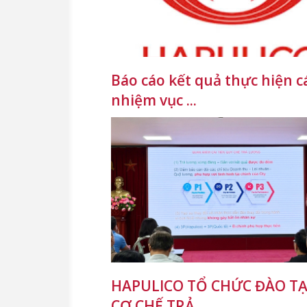
Báo cáo kết quả thực hiện c
nhiệm vục ...
HAPULICO TỔ CHỨC ĐÀO TẠ
CƠ CHẾ TRẢ ...