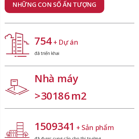
NHỮNG CON SỐ ẤN TƯỢNG
989
+ Dự án
đã triển khai
Nhà máy
>
39564
m2
1978220
+ Sản phẩm
đã được cung cấp cho thị trường