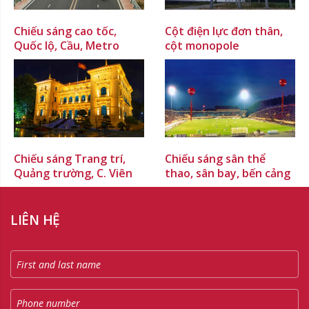
Chiếu sáng cao tốc,
Cột điện lực đơn thân,
Quốc lộ, Cầu, Metro
cột monopole
Chiếu sáng Trang trí,
Chiếu sáng sân thể
Quảng trường, C. Viên
thao, sân bay, bến cảng
LIÊN HỆ