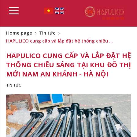
Home page
Tin tức
HAPULICO cung cấp và lắp đặt hệ thống chiếu ...
HAPULICO CUNG CẤP VÀ LẮP ĐẶT HỆ
THỐNG CHIẾU SÁNG TẠI KHU ĐÔ THỊ
MỚI NAM AN KHÁNH - HÀ NỘI
TIN TỨC