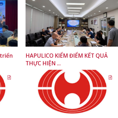
triển
HAPULICO KIỂM ĐIỂM KẾT QUẢ
THỰC HIỆN ...