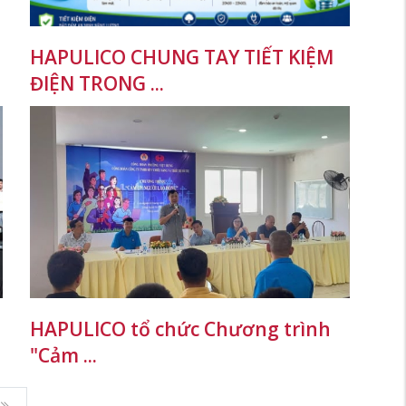
HAPULICO CHUNG TAY TIẾT KIỆM
ĐIỆN TRONG ...
HAPULICO tổ chức Chương trình
"Cảm ...