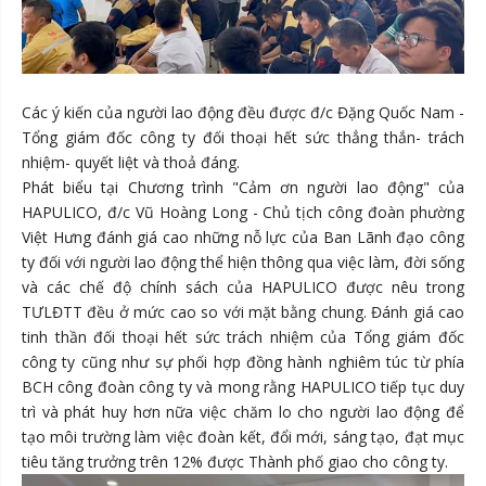
Các ý kiến của người lao động đều được đ/c Đặng Quốc Nam -
Tổng giám đốc công ty đối thoại hết sức thẳng thắn- trách
nhiệm- quyết liệt và thoả đáng.
Phát biểu tại Chương trình "Cảm ơn người lao động" của
HAPULICO, đ/c Vũ Hoàng Long - Chủ tịch công đoàn phường
Việt Hưng đánh giá cao những nỗ lực của Ban Lãnh đạo công
ty đối với người lao động thể hiện thông qua việc làm, đời sống
và các chế độ chính sách của HAPULICO được nêu trong
TƯLĐTT đều ở mức cao so với mặt bằng chung. Đánh giá cao
tinh thần đối thoại hết sức trách nhiệm của Tổng giám đốc
công ty cũng như sự phối hợp đồng hành nghiêm túc từ phía
BCH công đoàn công ty và mong rằng HAPULICO tiếp tục duy
trì và phát huy hơn nữa việc chăm lo cho người lao động để
tạo môi trường làm việc đoàn kết, đổi mới, sáng tạo, đạt mục
tiêu tăng trưởng trên 12% được Thành phố giao cho công ty.