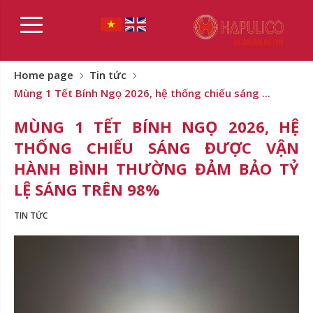
Home page
Tin tức
Mùng 1 Tết Bính Ngọ 2026, hệ thống chiếu sáng ...
MÙNG 1 TẾT BÍNH NGỌ 2026, HỆ
THỐNG CHIẾU SÁNG ĐƯỢC VẬN
HÀNH BÌNH THƯỜNG ĐẢM BẢO TỶ
LỆ SÁNG TRÊN 98%
TIN TỨC