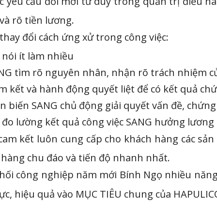
êu cầu đổi mới tư duy trong quản trị điều hành
 và rõ tiền lương.
hay đổi cách ứng xử trong công việc:
nói ít làm nhiều
ANG tìm rõ nguyên nhân, nhận rõ trách nhiệm c
m kết và hành động quyết liệt để có kết quả c
ển biến SANG chủ động giải quyết vấn đề, chứn
 đo lường kết quả công việc SANG hưởng lương th
am kết luôn cung cấp cho khách hàng các sản 
n hàng chu đáo và tiến độ nhanh nhất.
hối công nghiệp năm mới Bính Ngọ nhiều năng 
h cực, hiệu quả vào MỤC TIÊU chung của HAPULI