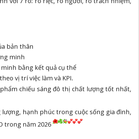
 với 7 rõ: rõ riệc, rõ người, rõ trách nhiệm,
ủa bản thân
hứng minh
g minh bằng kết quả cụ thể
eo vị trí việc làm và KPI.
phẩm chiếu sáng đô thị chất lượng tốt nhất,
lượng, hạnh phúc trong cuộc sống gia đình,
CO trong năm 2026