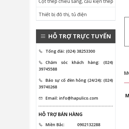
Cột thép chiếu sáng, cấu kiện thép
Thiết bị đô thị, tủ điện
HỖ TRỢ TRỰC TUYẾN
Tổng đài: (024) 38253300
Chăm sóc khách hàng: (024)
39745588
M
Báo sự cố đèn hỏng (24/24): (024)
39740268
M
Email: info@hapulico.com
HỖ TRỢ BÁN HÀNG
Miền Bắc:
0902132288