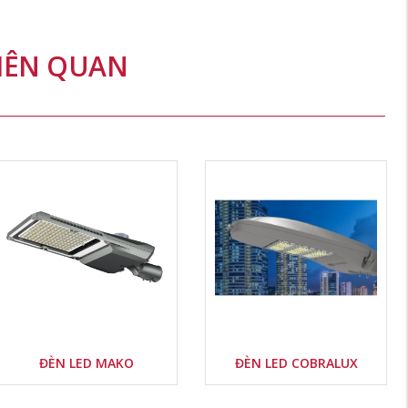
Nước sản xuất:
Nước sản xuất:
Xuất xứ thương
Xuất xứ thương
IÊN QUAN
hiệu:
hiệu:
Delete
Delete
ĐÈN LED MAKO
ĐÈN LED COBRALUX