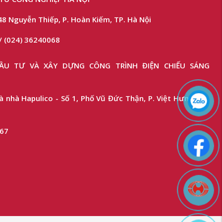
48 Nguyễn Thiếp, P. Hoàn Kiếm, TP. Hà Nội
/ (024) 36240068
U TƯ VÀ XÂY DỰNG CÔNG TRÌNH ĐIỆN CHIẾU SÁNG
 nhà Hapulico - Số 1, Phố Vũ Đức Thận, P. Việt Hưng, TP.
367