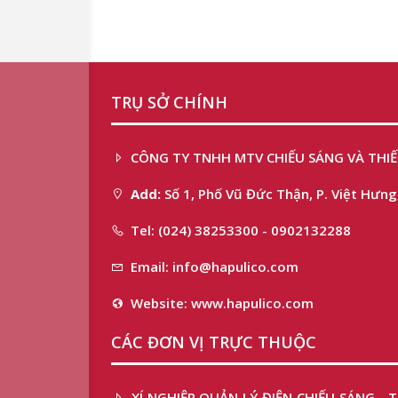
TRỤ SỞ CHÍNH
CÔNG TY TNHH MTV CHIẾU SÁNG VÀ THIẾ
Add:
Số 1, Phố Vũ Đức Thận, P. Việt Hưng,
Tel: (024) 38253300 - 0902132288
Email: info@hapulico.com
Website: www.hapulico.com
CÁC ĐƠN VỊ TRỰC THUỘC
XÍ NGHIỆP QUẢN LÝ ĐIỆN CHIẾU SÁNG -