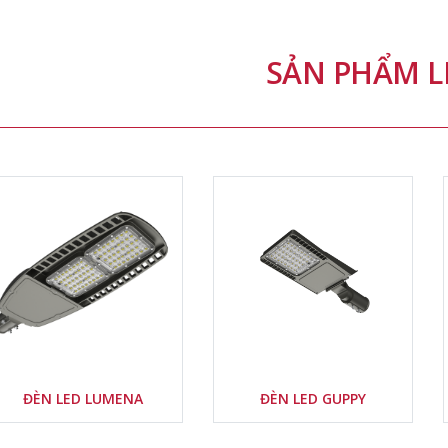
Nước sản xuất:
Nước sản xuất:
Xuất xứ thương
Xuất xứ thương
SẢN PHẨM L
hiệu:
hiệu:
Delete
Delete
ĐÈN LED LUMENA
ĐÈN LED GUPPY