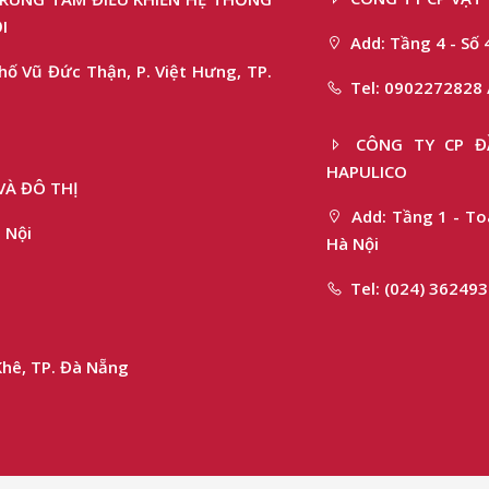
I
Add: Tầng 4 - Số 
hố Vũ Đức Thận, P. Việt Hưng, TP.
Tel: 0902272828 
CÔNG TY CP ĐẦ
HAPULICO
VÀ ĐÔ THỊ
Add: Tầng 1 - Toà
 Nội
Hà Nội
Tel: (024) 36249
Khê, TP. Đà Nẵng