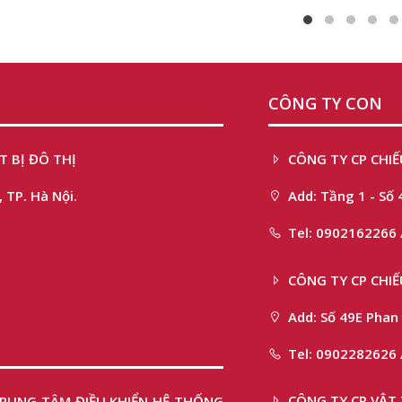
CÔNG TY CON
T BỊ ĐÔ THỊ
CÔNG TY CP CHIẾ
 TP. Hà Nội.
Add: Tầng 1 - Số 
Tel: 0902162266 
CÔNG TY CP CHI
Add: Số 49E Phan 
Tel: 0902282626 
CÔNG TY CP VẬT 
 TRUNG TÂM ĐIỀU KHIỂN HỆ THỐNG