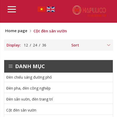
Home page
Cột đèn sân vườn
Display:
12
/
24
/
36
Sort
DANH MỤC
Đèn chiếu sáng đường phố
Đèn pha, đèn công nghiệp
Đèn sân vườn, đèn trang trí
Nước sản xuất:
Nước sản xuất:
Cột đèn sân vườn
Xuất xứ thương hiệu:
Xuất xứ thương hiệu: