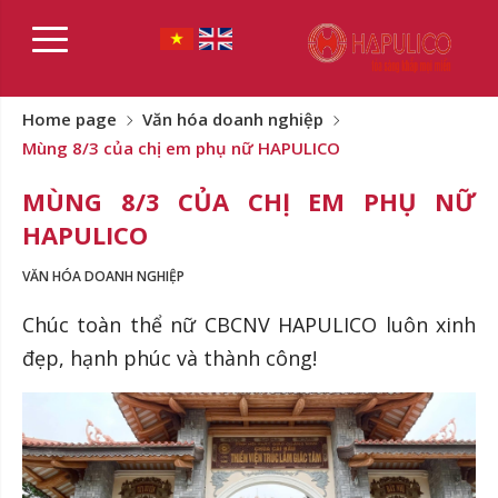
Home page
Văn hóa doanh nghiệp
Mùng 8/3 của chị em phụ nữ HAPULICO
MÙNG 8/3 CỦA CHỊ EM PHỤ NỮ
HAPULICO
VĂN HÓA DOANH NGHIỆP
Chúc toàn thể nữ CBCNV HAPULICO luôn xinh
đẹp, hạnh phúc và thành công!