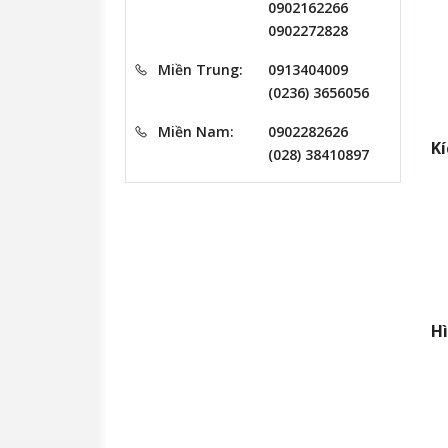
0902162266
0902272828
Miền Trung:
0913404009
(0236) 3656056
Miền Nam:
0902282626
Kí
(028) 38410897
H