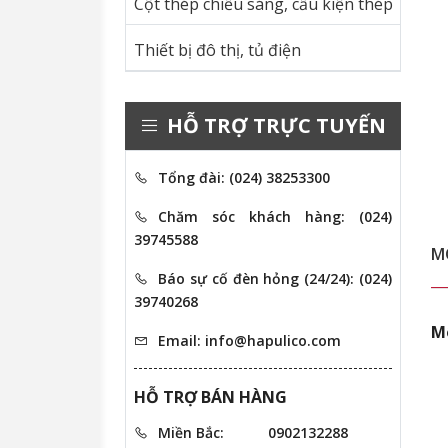
Cột thép chiếu sáng, cấu kiện thép
Thiết bị đô thị, tủ điện
HỖ TRỢ TRỰC TUYẾN
Tổng đài: (024) 38253300
Chăm sóc khách hàng: (024)
39745588
M
Báo sự cố đèn hỏng (24/24): (024)
39740268
M
Email: info@hapulico.com
HỖ TRỢ BÁN HÀNG
Miền Bắc:
0902132288