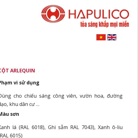
CỘT ARLEQUIN
Phạm vi sử dụng
Dùng cho chiếu sáng công viên, vườn hoa, đường
dạo, khu dân cư …
Màu sơn
Xanh lá (RAL 6018), Ghi sẫm RAL 7043), Xanh ô-liu
(RAL 6015)