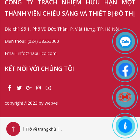
CÔNG TY TRÁCH NHIỆM HỮU HẠN MỘT
THÀNH VIÊN CHIẾU SÁNG VÀ THIẾT BỊ ĐÔ THỊ
Địa chỉ: Số 1, Phố Vũ Đức Thận, P. Việt Hưng, TP. Hà Nội.
Điện thoại: (024) 38253300
Email: info@hapulico.com
KẾT NỐI VỚI CHÚNG TÔI
copyright@2023 by web4s
Trở về trang chủ
.